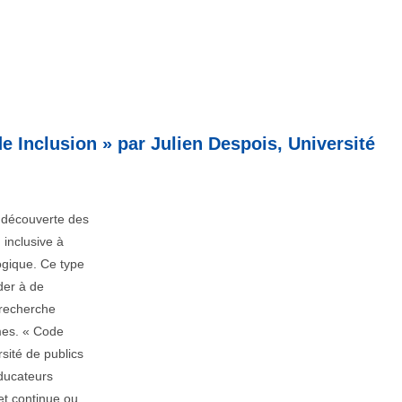
e Inclusion » par Julien Despois, Université
 découverte des
 inclusive à
gique. Ce type
der à de
 recherche
gmes. « Code
rsité de publics
ducateurs
 et continue ou