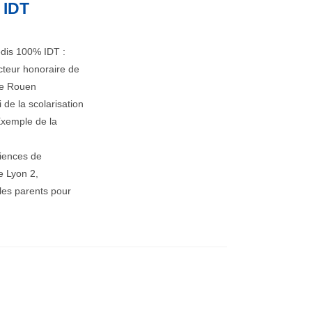
 IDT
dis 100% IDT :
ecteur honoraire de
 de Rouen
de la scolarisation
 Exemple de la
ciences de
e Lyon 2,
les parents pour