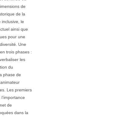
 dimensions de
istorique de la
inclusive, le
actuel ainsi que
ques pour une
diversité. Une
n trois phases :
 verbaliser les
ction du
la phase de
l’animateur
mes. Les premiers
t l’importance
met de
voquées dans la