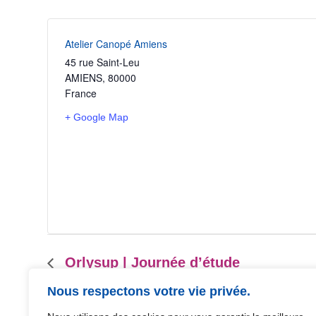
Atelier Canopé Amiens
45 rue Saint-Leu
AMIENS
,
80000
France
+ Google Map
Orlysup | Journée d’étude
N
a
Nous respectons votre vie privée.
v
i