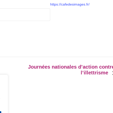
https://cafedesimages.fr/
Journées nationales d’action contr
l’illettrisme
e