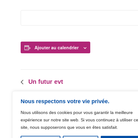
Ajouter au calendrier
Un futur evt
N
a
v
Nous respectons votre vie privée.
i
g
Nous utilisons des cookies pour vous garantir la meilleure
a
expérience sur notre site web. Si vous continuez à utiliser c
t
site, nous supposerons que vous en êtes satisfait.
i