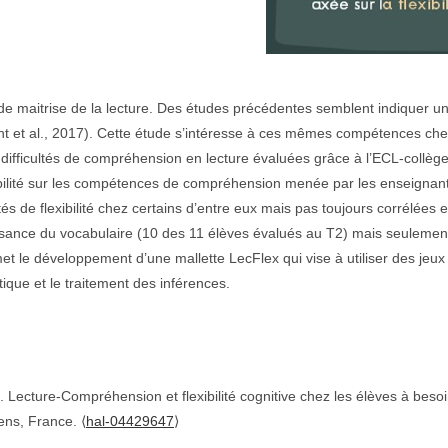
 de maitrise de la lecture. Des études précédentes semblent indiquer un
wright et al., 2017). Cette étude s’intéresse à ces mêmes compétences
es difficultés de compréhension en lecture évaluées grâce à l’ECL-collèg
ibilité sur les compétences de compréhension menée par les enseignant
s de flexibilité chez certains d’entre eux mais pas toujours corrélées 
ance du vocabulaire (10 des 11 élèves évalués au T2) mais seulement 
met le développement d’une mallette LecFlex qui vise à utiliser des jeux 
tique et le traitement des inférences.
23). Lecture-Compréhension et flexibilité cognitive chez les élèves à be
ens, France. ⟨
hal-04429647
⟩